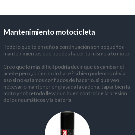
Mantenimiento motocicleta
Todo lo que te enseño a continuación son pequeños
mantenimientos que puedes hacer tu mismo a tu moto.
Creo que lo más difícil podría decir que es cambiar el
aceite pero ¿quien no lo hace? si bien podemos obviar
eso si no estamos confiados de hacerlo, si que veo
necesario mantener engrasada la cadena, tapar bien la
moto y sobretodo llevar un buen control de la presión
de los neumáticos y la batería.