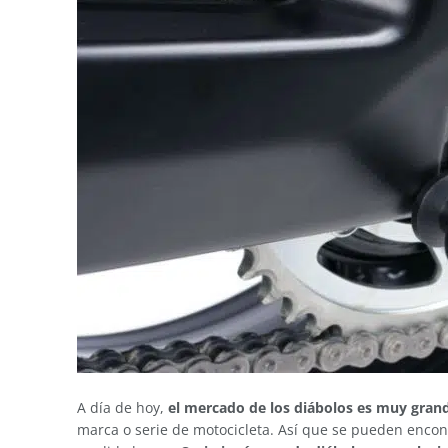
A día de hoy,
el mercado de los diábolos es muy gran
marca o serie de motocicleta. Así que se pueden encont