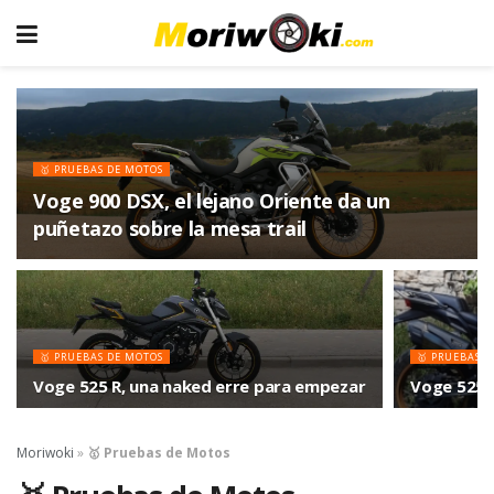
🥇 PRUEBAS DE MOTOS
Voge 900 DSX, el lejano Oriente da un
puñetazo sobre la mesa trail
🥇 PRUEBAS DE MOTOS
🥇 PRUEBAS 
Voge 525 R, una naked erre para empezar
Voge 525D
Moriwoki
»
🥇 Pruebas de Motos