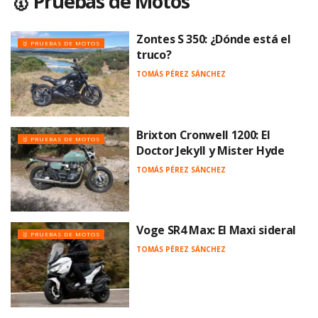
🥇 Pruebas de Motos
Zontes S 350: ¿Dónde está el
🥇 PRUEBAS DE MOTOS
truco?
TOMÁS PÉREZ SÁNCHEZ
Brixton Cronwell 1200: El
🥇 PRUEBAS DE MOTOS
Doctor Jekyll y Mister Hyde
TOMÁS PÉREZ SÁNCHEZ
Voge SR4 Max: El Maxi sideral
🥇 PRUEBAS DE MOTOS
TOMÁS PÉREZ SÁNCHEZ