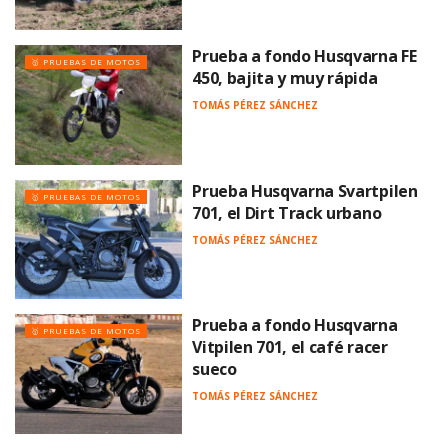
Prueba a fondo Husqvarna FE
🥇 PRUEBAS DE MOTOS
450, bajita y muy rápida
TOMÁS PÉREZ SÁNCHEZ
Prueba Husqvarna Svartpilen
🥇 PRUEBAS DE MOTOS
701, el Dirt Track urbano
TOMÁS PÉREZ SÁNCHEZ
Prueba a fondo Husqvarna
🥇 PRUEBAS DE MOTOS
Vitpilen 701, el café racer
sueco
TOMÁS PÉREZ SÁNCHEZ