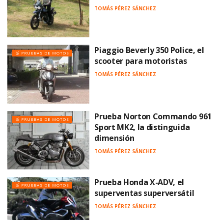
TOMÁS PÉREZ SÁNCHEZ
Piaggio Beverly 350 Police, el
🥇 PRUEBAS DE MOTOS
scooter para motoristas
TOMÁS PÉREZ SÁNCHEZ
Prueba Norton Commando 961
🥇 PRUEBAS DE MOTOS
Sport MK2, la distinguida
dimensión
TOMÁS PÉREZ SÁNCHEZ
Prueba Honda X-ADV, el
🥇 PRUEBAS DE MOTOS
superventas superversátil
TOMÁS PÉREZ SÁNCHEZ