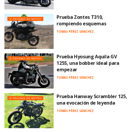
Prueba Zontes T310,
🥇 PRUEBAS DE MOTOS
rompiendo esquemas
TOMÁS PÉREZ SÁNCHEZ
Prueba Hyosung Aquila GV
🥇 PRUEBAS DE MOTOS
125S, una bobber ideal para
empezar
TOMÁS PÉREZ SÁNCHEZ
Prueba Hanway Scrambler 125,
🥇 PRUEBAS DE MOTOS
una evocación de leyenda
TOMÁS PÉREZ SÁNCHEZ