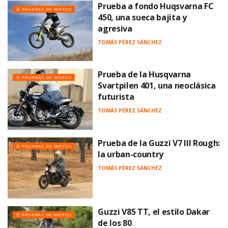
Prueba a fondo Huqsvarna FC
🥇 PRUEBAS DE MOTOS
450, una sueca bajita y
agresiva
TOMÁS PÉREZ SÁNCHEZ
Prueba de la Husqvarna
🥇 PRUEBAS DE MOTOS
Svartpilen 401, una neoclásica
futurista
TOMÁS PÉREZ SÁNCHEZ
Prueba de la Guzzi V7 III Rough:
🥇 PRUEBAS DE MOTOS
la urban-country
TOMÁS PÉREZ SÁNCHEZ
Guzzi V85 TT, el estilo Dakar
🥇 PRUEBAS DE MOTOS
de los 80