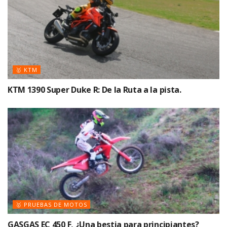
🥇 KTM
KTM 1390 Super Duke R: De la Ruta a la pista.
🥇 PRUEBAS DE MOTOS
GASGAS EC 450 F, ¿Una bestia para principiantes?