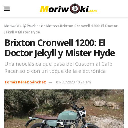
Moriwoki
»
🥇 Pruebas de Motos
»
Brixton Cronwell 1200: El Doctor
Jekyll y Mister Hyde
Brixton Cronwell 1200: El
Doctor Jekyll y Mister Hyde
Una neoclásica que pasa del Custom al Café
Racer solo con un toque de la electrónica
Tomás Pérez Sánchez
01/05/2023 10:24 am