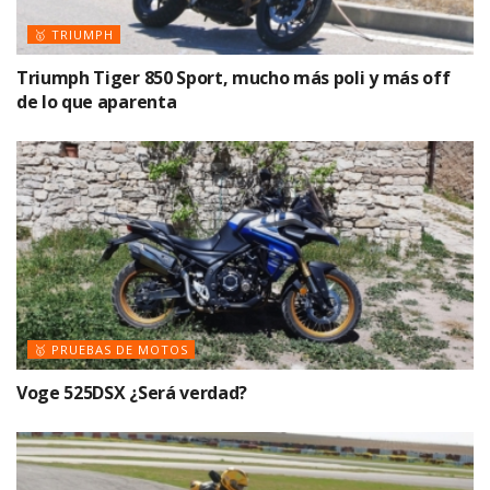
🥇 TRIUMPH
Triumph Tiger 850 Sport, mucho más poli y más off
de lo que aparenta
🥇 PRUEBAS DE MOTOS
Voge 525DSX ¿Será verdad?