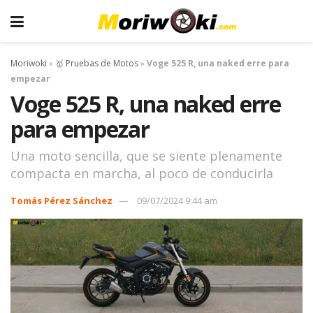
Moriwoki
»
🥇 Pruebas de Motos
»
Voge 525 R, una naked erre para
empezar
Voge 525 R, una naked erre
para empezar
Una moto sencilla, que se siente plenamente
compacta en marcha, al poco de conducirla
Tomás Pérez Sánchez
09/07/2024 9:44 am