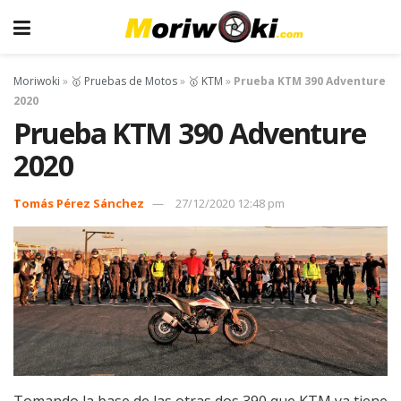
Moriwoki
»
🥇 Pruebas de Motos
»
🥇 KTM
»
Prueba KTM 390 Adventure
2020
Prueba KTM 390 Adventure
2020
Tomás Pérez Sánchez
27/12/2020 12:48 pm
Tomando la base de las otras dos 390 que KTM ya tiene