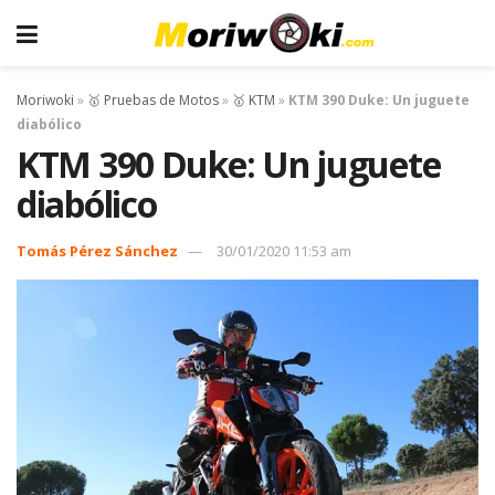
Moriwoki
»
🥇 Pruebas de Motos
»
🥇 KTM
»
KTM 390 Duke: Un juguete
diabólico
KTM 390 Duke: Un juguete
diabólico
Tomás Pérez Sánchez
30/01/2020 11:53 am