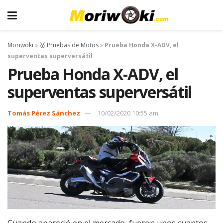
Moriwoki
»
🥇 Pruebas de Motos
»
Prueba Honda X-ADV, el
superventas superversátil
Prueba Honda X-ADV, el
superventas superversátil
Tomás Pérez Sánchez
10/02/2020 10:55 am
Cuando apareció en el mercado, fueron unos cuantos