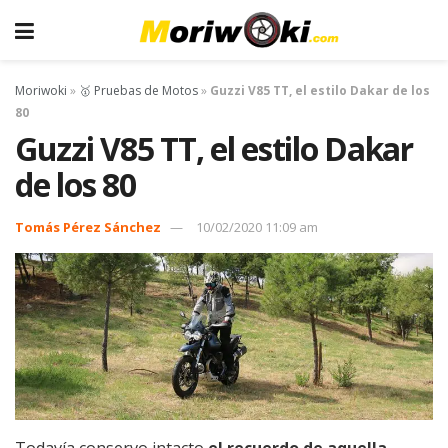
Moriwoki
»
🥇 Pruebas de Motos
»
Guzzi V85 TT, el estilo Dakar de los
80
Guzzi V85 TT, el estilo Dakar
de los 80
Tomás Pérez Sánchez
10/02/2020 11:09 am
Todavía conservo intacto
el recuerdo de aquella