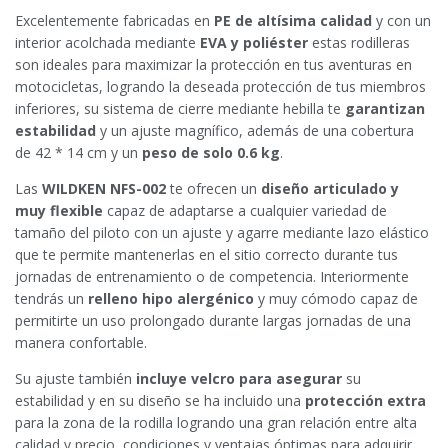
Excelentemente fabricadas en
PE de altísima calidad
y con un
interior acolchada mediante
EVA y poliéster
estas rodilleras
son ideales para maximizar la protección en tus aventuras en
motocicletas, logrando la deseada protección de tus miembros
inferiores, su sistema de cierre mediante hebilla te
garantizan
estabilidad
y un ajuste magnífico, además de una cobertura
de 42 * 14 cm y un
peso de solo 0.6 kg
.
Las
WILDKEN NFS-002
te ofrecen un
diseño articulado y
muy flexible
capaz de adaptarse a cualquier variedad de
tamaño del piloto con un ajuste y agarre mediante lazo elástico
que te permite mantenerlas en el sitio correcto durante tus
jornadas de entrenamiento o de competencia. Interiormente
tendrás un
relleno hipo alergénico
y muy cómodo capaz de
permitirte un uso prolongado durante largas jornadas de una
manera confortable.
Su ajuste también
incluye velcro para asegurar
su
estabilidad y en su diseño se ha incluido una
protección extra
para la zona de la rodilla logrando una gran relación entre alta
calidad y precio, condiciones y ventajas óptimas para adquirir