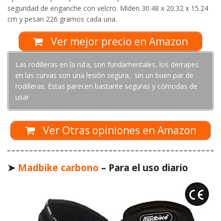
seguridad de enganche con velcro. Miden 30.48 x 20.32 x 15.24
cm y pesan 226 gramos cada una.
Ver mejor precio en Amazon
Las rodilleras en la ruta, son fundamentales, los derrapes
en las curvas son una lesión segura, sin un buen par de
rodilleras. Estas parecen bastante seguras y cómodas de
usar
Ver Otras opiniones en Amazon
➤
Madbike carbono
– Para el uso diario