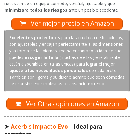
necesiten de un equipo cómodo, versátil, ajustable y que
minimizara todos los riesgos
ante un posible accidente.
Ver mejor precio en Amazon
Excelentes protectores
para la zona baja de los pilotos,
son ajustables y encajan perfectamente a las dimensiones
y la forma de las piernas, me ha encantado la idea de que
puedes
escoger la talla
(muchas de ellas generalmente
están disponibles en tallas únicas) para lograr el mejor
ajuste a las necesidades personales
de cada piloto.
También son ligeras y su diseño admite que sean cómodas
de usar sin sentir molestias o cansancio extremo.
Ver Otras opiniones en Amazon
➤
Acerbis impacto Evo
– Ideal para