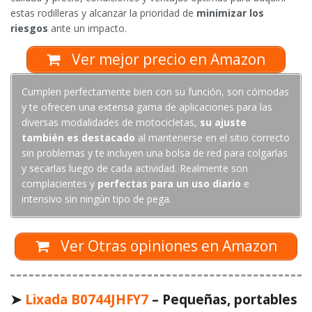
estas rodilleras y alcanzar la prioridad de
minimizar los
riesgos
ante un impacto.
Ver mejor precio en Amazon
Cumplen perfectamente bien con su función, son cómodas
y te ofrecen una extensa gama de aplicaciones para las
diversas modalidades de motocicletas,
su ajuste
también es destacado
al mantenerse en el sitio correcto
sin problemas y te incluyen una bolsa de red para colgarlas
y secarlas luego de cada actividad. Realmente son
complacientes y
perfectas para un uso diario
e
intensivo sin ningún tipo de pega.
Ver Otras opiniones en Amazon
➤
Lixada B0744JHFY7
– Pequeñas, portables