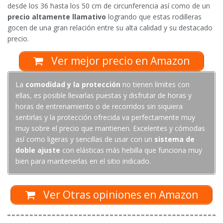
desde los 36 hasta los 50 cm de circunferencia así como de un
precio altamente llamativo
logrando que estas rodilleras
gocen de una gran relación entre su alta calidad y su destacado
precio.
Ver mejor precio en Amazon
La
comodidad y la protección
no tienen límites con
ellas, es posible llevarlas puestas y disfrutar de horas y
horas de entrenamiento o de recorridos sin siquiera
sentirlas y la protección ofrecida va perfectamente muy
muy sobre el precio que mantienen. Excelentes y cómodas
así como ligeras y sencillas de usar con un
sistema de
doble ajuste
con elásticas más hebilla que funciona muy
bien para mantenerlas en el sitio indicado.
Ver Otras opiniones en Amazon