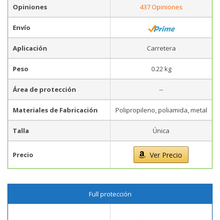
Opiniones
437 Opiniones
Envío
Aplicación
Carretera
Peso
0.22 kg
Área de protección
--
Materiales de Fabricación
Polipropileno, poliamida, metal
Talla
Única
Precio
Ver Precio
Full protección