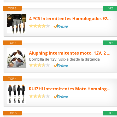
TOP 2
YES
4 PCS Intermitentes Homologados E24, Universal Faros Led Secuencial 12V 9 LEDS...
TOP 3
YES
Aiuphing intermitentes moto, 12V, 2 mango corto y 2 mango largo, flechas...
Bombilla de 12V, visible desde la distancia
TOP 4
RUIZHI Intermitentes Moto Homologados, Luces LED Para Motocicleta de 4 Piezas,...
TOP 5
YES