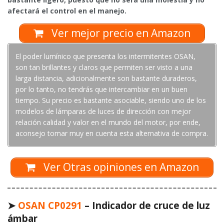
afectará el control en el manejo.
Ver mejor precio en Amazon
El poder lumínico que presenta los intermitentes OSAN,
son tan brillantes y claros que permiten ser visto a una
larga distancia, adicionalmente son bastante duraderos,
por lo tanto, no tendrás que intercambiar en un buen
tiempo. Su precio es bastante asociable, siendo uno de los
modelos de lámparas de luces de dirección con mejor
relación calidad y valor en el mundo del motor, por ende,
aconsejo tomar muy en cuenta esta alternativa de compra.
Ver Otras opiniones en Amazon
➤
OSAN CP0291
– Indicador de cruce de luz
ámbar