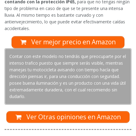
contando con la protección IP65,
para que no tengas ningún
tipo de problema en caso de que se te presente una intensa
lluvia. Al mismo tiempo es bastante curvado y con
antienvejecimiento, lo que puede evitar efectivamente caídas
accidentales.
Ver mejor precio en Amazon
Contar con este modelo no tendrás que preocuparte por el
intenso trafico puesto que siempre serás visible, mientras
manejas tu motocicleta avisando con tiempo hacía que
dirección piensas ir, para una conducción con seguridad.
posee buena iluminación y es un producto con una vida útil
extremadamente duradera, con el cual recomiendo sin
dudarlo.
Ver Otras opiniones en Amazon