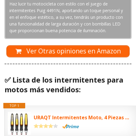
Haz lucir tu motocicleta con estilo con el juego de
intermitentes Puig 4491N, aportando un toque personal y
en el enfoque estético, a su vez, tendrás un producto con
una funcionalidad de larga duración y con bombillas LED
que proporcionan buena potencia de iluminación.
Ver Otras opiniones en Amazon
✅ Lista de los intermitentes para
motos más vendidos:
TOP 1
URAQT Intermitentes Moto, 4 Piezas 12 V 12 LED lndicadora Universales, IP67 Mini...