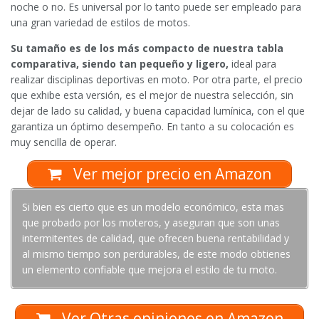
noche o no. Es universal por lo tanto puede ser empleado para
una gran variedad de estilos de motos.
Su tamaño es de los más compacto de nuestra tabla
comparativa, siendo tan pequeño y ligero,
ideal para
realizar disciplinas deportivas en moto. Por otra parte, el precio
que exhibe esta versión, es el mejor de nuestra selección, sin
dejar de lado su calidad, y buena capacidad lumínica, con el que
garantiza un óptimo desempeño. En tanto a su colocación es
muy sencilla de operar.
Ver mejor precio en Amazon
Si bien es cierto que es un modelo económico, esta mas
que probado por los moteros, y aseguran que son unas
intermitentes de calidad, que ofrecen buena rentabilidad y
al mismo tiempo son perdurables, de este modo obtienes
un elemento confiable que mejora el estilo de tu moto.
Ver Otras opiniones en Amazon