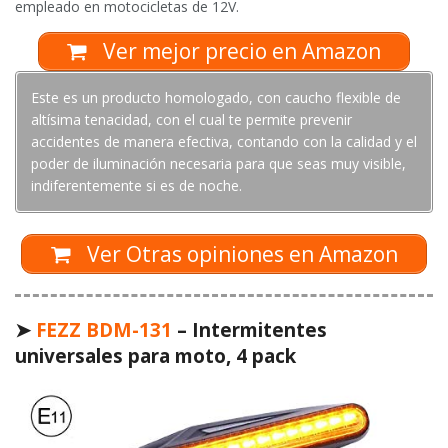
empleado en motocicletas de 12V.
Ver mejor precio en Amazon
Este es un producto homologado, con caucho flexible de
altísima tenacidad, con el cual te permite prevenir
accidentes de manera efectiva, contando con la calidad y el
poder de iluminación necesaria para que seas muy visible,
indiferentemente si es de noche.
Ver Otras opiniones en Amazon
➤
FEZZ BDM-131
– Intermitentes
universales para moto, 4 pack