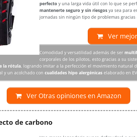
perfecto
y una larga vida útil con lo que se per
mantenerte seguro y sin riesgos
ya sea para e
jornadas sin ningún tipo de problemas gracias
Ver mejor
Comodidad y versatilidad además de ser
multi
corporales de los pilotos, esto gracias a su sis
e la rótula
, logrando imitar a la perfección el movimiento natural
al y un acolchado con
cualidades hipo alergénicas
elaborado en EVA
Ver Otras opiniones en Amazon
ecto de carbono