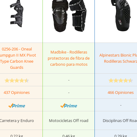
0256-206 - Oneal
Madbike - Rodilleras
umpgun II MX Pivot
Alpinestars Bionic Plu
protectoras de fibra de
Type Carbon Knee
Rodilleras Schwar
carbono para motos
Guards
-
437 Opiniones
-
466 Opiniones
-
Carretera y Enduro
Motocicletas Off road
Disciplinas Off Roa
0.22 kg
0.46 kg
0.29 kg