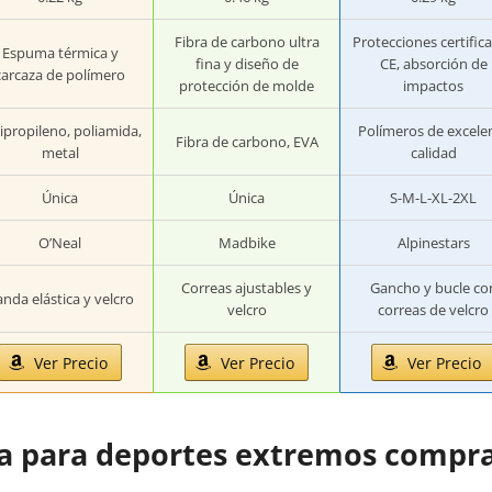
Fibra de carbono ultra
Protecciones certific
Espuma térmica y
fina y diseño de
CE, absorción de
carcaza de polímero
protección de molde
impactos
ipropileno, poliamida,
Polímeros de excele
Fibra de carbono, EVA
metal
calidad
Única
Única
S-M-L-XL-2XL
O’Neal
Madbike
Alpinestars
Correas ajustables y
Gancho y bucle co
nda elástica y velcro
velcro
correas de velcro
Ver Precio
Ver Precio
Ver Precio
lla para deportes extremos compr