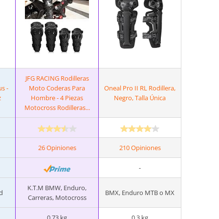
JFG RACING Rodilleras
s -
Moto Coderas Para
Oneal Pro II RL Rodillera,
z
Hombre - 4 Piezas
Negro, Talla Única
Motocross Rodilleras...
26 Opiniones
210 Opiniones
-
K.T.M BMW, Enduro,
d
BMX, Enduro MTB o MX
Carreras, Motocross
0.73 kg
0.3 kg