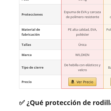
Espuma de EVA y carcaza
Protecciones
de polímero resistente
Material de
PE alta calidad, EVA,
Pol
fabricación
poliéster
Tallas
Única
Marca
WILDKEN
De hebilla con elásticos y
Tipo de cierre
Ba
velcro
Precio
Ver Precio
✅
¿Qué protección de rodi