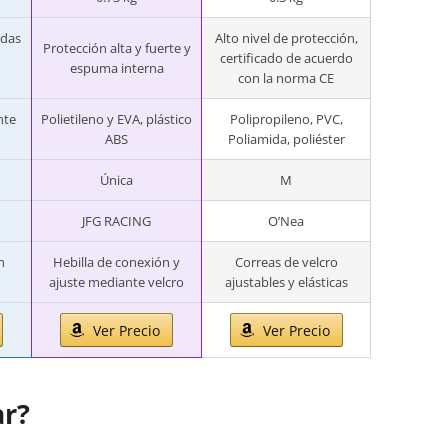
adas
Alto nivel de protección,
Protección alta y fuerte y
certificado de acuerdo
espuma interna
con la norma CE
nte
Polietileno y EVA, plástico
Polipropileno, PVC,
ABS
Poliamida, poliéster
Única
M
JFG RACING
O’Nea
n
Hebilla de conexión y
Correas de velcro
ajuste mediante velcro
ajustables y elásticas
Ver Precio
Ver Precio
ar?