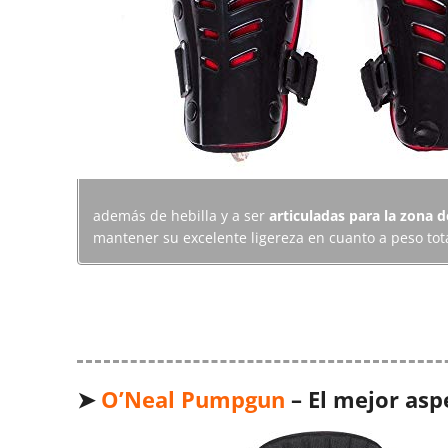
además de hebilla y a ser
articuladas para la zona d
mantener su excelente ligereza en cuanto a peso tot
➤
O’Neal Pumpgun
– El mejor asp