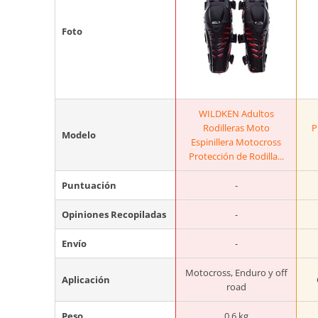
Foto
WILDKEN Adultos
Rodilleras Moto
P
Modelo
Espinillera Motocross
Protección de Rodilla...
Puntuación
-
Opiniones Recopiladas
-
Envío
-
Motocross, Enduro y off
Aplicación
road
Peso
0.6 kg