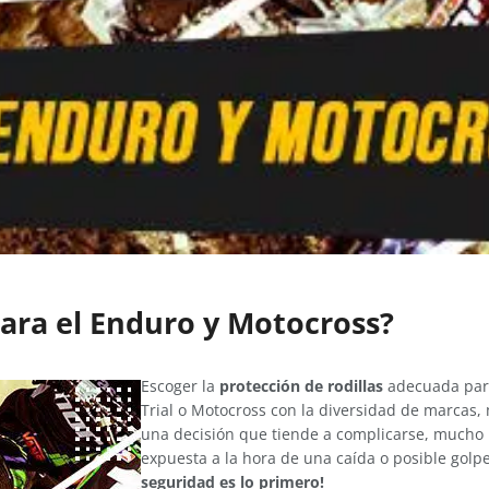
 para el Enduro y Motocross?
Escoger la
protección de rodillas
adecuada para
Trial o Motocross con la diversidad de marcas, 
una decisión que tiende a complicarse, mucho 
expuesta a la hora de una caída o posible golpe
seguridad es lo primero!