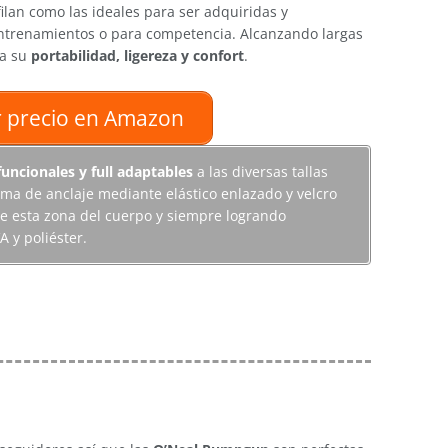
filan como las ideales para ser adquiridas y
ntrenamientos o para competencia. Alcanzando largas
 a su
portabilidad, ligereza y confort
.
 precio en Amazon
funcionales y full adaptables
a las diversas tallas
tema de anclaje mediante elástico enlazado y velcro
 de esta zona del cuerpo y siempre logrando
 y poliéster.