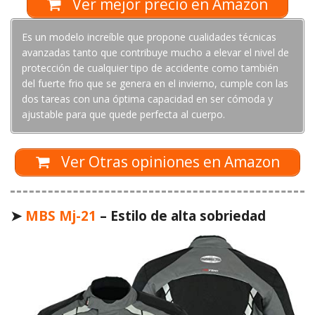
Ver mejor precio en Amazon
Es un modelo increíble que propone cualidades técnicas
avanzadas tanto que contribuye mucho a elevar el nivel de
protección de cualquier tipo de accidente como también
del fuerte frio que se genera en el invierno, cumple con las
dos tareas con una óptima capacidad en ser cómoda y
ajustable para que quede perfecta al cuerpo.
Ver Otras opiniones en Amazon
➤
MBS Mj-21
– Estilo de alta sobriedad