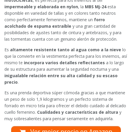
motocicletas
, es perfecta para los inviernos al ser
impermeable y elaborada en nylon
, la
MBS Mj-24
esta
disponible en variedad de tallas y en colores tanto neutros
como perfectamente femeninos, mantiene un
forro
acolchado de espuma extraíble
y una gran cantidad de
posibilidades de ajustes tanto de cintura y antebrazos, y para
las tormentas cuenta con un genuino alerón de protección.
Es
altamente resistente tanto al agua como a la nieve
lo
que la convierte en la vestimenta perfecta para los inviernos, así
mismo te
incorpora varios detalles reflectantes
a lo largo
de su estructura para aumentar la seguridad nocturna y una
inigualable relación entre su alta calidad y su escaso
precio
.
Es una prenda deportiva súper cómoda gracias a que mantiene
un peso de solo 1,9 kilogramos y un perfecto sistema de
forrado en micro tela para ofrecer el debido cuidado al delicado
cuello femenino.
Cualidades y características de altura
y
muy sobresalientes para pensar seriamente en adquirirla.
Ver mejor precio en Amazon