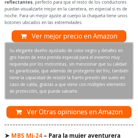
reflectantes
, perfecto para que el resto de los conductores
puedan visualizarte mejor en la carretera, en especial si es de
noche. Para un mejor ajuste al cuerpo la chaqueta tiene unos
botones ubicados en las extremidades.
Ver mejor precio en Amazon
Su elegante diseño ajustado de color negro y detalles en
gris hacen de esta prenda especial para el invierno muy
requerida por los motoristas, sin mencionar que su calidad
es garantizada, que además de protegerte del frio, también
tiene la capacidad de resistir la fuerte presión del suelo en
caso de caída, gracias a que viene con múltiples elemento
de protección, que puede salvarte.
Ver Otras opiniones en Amazon
➤
MBS Mj-24
– Para la mujer aventurera