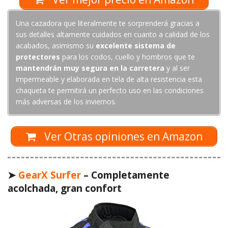
Una cazadora que literalmente te sorprenderá gracias a
sus detalles altamente cuidados en cuanto a calidad de los
acabados, asimismo su
excelente sistema de
protectores
para los codos, cuello y hombros que te
mantendrán muy segura en la carretera
y al ser
impermeable y elaborada en tela de alta resistencia esta
chaqueta te permitirá un perfecto uso en las condiciones
más adversas de los inviernos.
Ver Otras opiniones en Amazon
➤
GearX Surfer
– Completamente
acolchada, gran confort