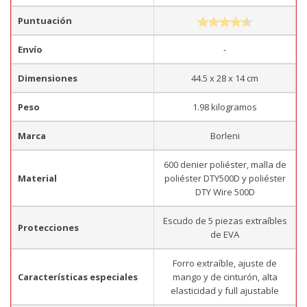
Puntuación
Envío
-
Dimensiones
44.5 x 28 x 14 cm
Peso
1.98 kilogramos
Marca
Borleni
600 denier poliéster, malla de
Material
poliéster DTY500D y poliéster
DTY Wire 500D
Escudo de 5 piezas extraíbles
Protecciones
de EVA
Forro extraíble, ajuste de
Características especiales
mango y de cinturón, alta
elasticidad y full ajustable