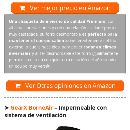
Ver mejor precio en Amazon
Una chaqueta de invierno de calidad Premium
, con
altísimas prestaciones y con una relación calidad / precio
muy destacada, su forro desmontable es
perfecto para
mantener el cuerpo caliente
indiferentemente del frío
externo lo que la hace ideal para poder
rodar en climas
invernales
y al ser desmontable este forro igualmente te
permite su uso en cualquier otra estación del año siendo
un equipo muy versátil.
Ver Otras opiniones en Amazon
➤
GearX BorneAir
– Impermeable con
sistema de ventilación