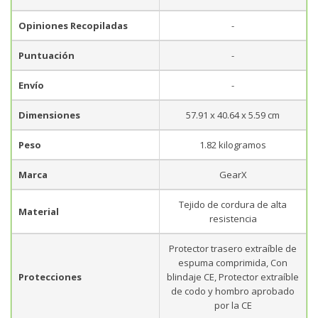
Opiniones Recopiladas
-
Puntuación
-
Envío
-
Dimensiones
57.91 x 40.64 x 5.59 cm
Peso
1.82 kilogramos
Marca
GearX
Tejido de cordura de alta
Material
resistencia
Protector trasero extraíble de
espuma comprimida, Con
Protecciones
blindaje CE, Protector extraíble
de codo y hombro aprobado
por la CE