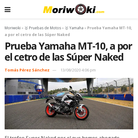
Moriwoki
»
🥇 Pruebas de Motos
»
🥇 Yamaha
»
Prueba Yamaha MT-10,
a por el cetro de las Súper Naked
Prueba Yamaha MT-10, a por
el cetro de las Súper Naked
Tomás Pérez Sánchez
13/08/2020 4:06 pm
El trofeo Super Naked por el que hemos abogado,