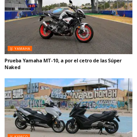
🥇 YAMAHA
Prueba Yamaha MT-10, a por el cetro de las Súper
Naked
🥇 KYMCO