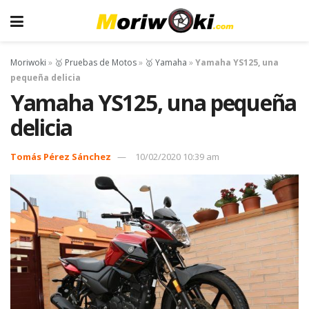
Moriwoki
»
🥇 Pruebas de Motos
»
🥇 Yamaha
»
Yamaha YS125, una
pequeña delicia
Yamaha YS125, una pequeña
delicia
Tomás Pérez Sánchez
10/02/2020 10:39 am