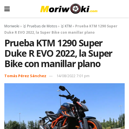
Moriwoki
»
🥇 Pruebas de Motos
»
🥇 KTM
»
Prueba KTM 1290 Super
Duke R EVO 2022, la Super Bike con manillar plano
Prueba KTM 1290 Super
Duke R EVO 2022, la Super
Bike con manillar plano
Tomás Pérez Sánchez
14/08/2022 7:01 pm