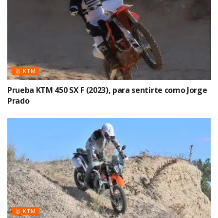
🥇 KTM
Prueba KTM 450 SX F (2023), para sentirte como Jorge
Prado
🥇 KTM