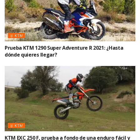
🥇 KTM
Prueba KTM 1290 Super Adventure R 2021: ¿Hasta
dónde quieres llegar?
🥇 KTM
KTM EXC 250 F, prueba a fondo de una enduro fácil y