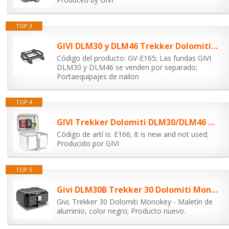
TOP 3
GIVI DLM30 y DLM46 Trekker Dolomiti E165 - Portaequipajes de Nailon
Código del producto: GV-E165; Las fundas GIVI
DLM30 y DLM46 se venden por separado;
Portaequipajes de nailon
TOP 4
GIVI Trekker Dolomiti DLM30/DLM46 Red elástica para equipaje
Código de artí is: E166; It is new and not used;
Producido por GIVI
TOP 5
Givi DLM30B Trekker 30 Dolomiti Monokey - Maleta de Aluminio, Color Negro, 40
Givi; Trekker 30 Dolomiti Monokey - Maletín de
aluminio, color negro; Producto nuevo.