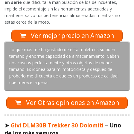
en serie
que dificulta la manipulación de los delincuentes,
impide el desmontaje sin las herramientas adecuadas y
mantiene salvo tus pertenencias almacenadas mientras no
estás cerca de la moto.
Ver mejor precio en Amazon
Lo que más me ha gustado de esta maleta es su buen
tamaño y enorme capacidad de almacenamiento. Caben
dos cascos perfectamente y otros objetos de menor
tamaño. Es idónea para mi motocicleta y después de
probarlo me di cuenta de que es un producto de calidad
que merece la pena
Ver Otras opiniones en Amazon
➤
Givi DLM30B Trekker 30 Dolomiti
– Uno
de los más seguros