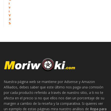
i
i
v
v
i
i
V
V
3
4
5
6
Nuestra página web se mantiene por Adsense y Amazon
Afiliados, debes saber que este último nos paga una comisión
por cada producto referido a través de nuestro sitio, a ti no te
afecta en el precio si no que ellos nos dan un porcentaje de su
margen a cambio de la reseña y la comparativa. Si quieres ver
un ejemplo de estas páginas mira nuestro análisis de
Ropa para