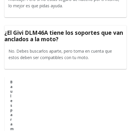
lo mejor es que pidas ayuda.
¿El Givi DLM46A tiene los soportes que van
anclados a la moto?
No. Debes buscarlos aparte, pero toma en cuenta que
estos deben ser compatibles con tu moto.
B
a
u
l
e
s
p
a
r
a
m