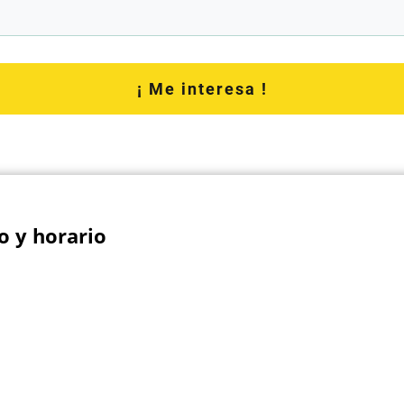
¡ Me interesa !
to y horario