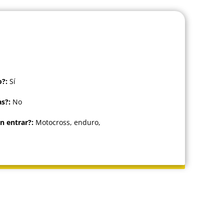
?:
Sí
as?:
No
n entrar?:
Motocross, enduro,