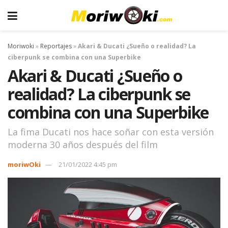
Moriwoki
»
Reportajes
»
Akari & Ducati ¿Sueño o realidad? La
ciberpunk se combina con una Superbike
Akari & Ducati ¿Sueño o
realidad? La ciberpunk se
combina con una Superbike
La fima Ducati nos hace soñar con esta versión
moderna 30 años después del film
moriwOki
21/01/2022 4:45 pm