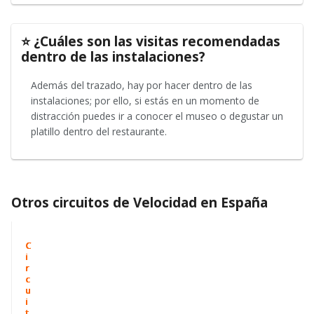
⭐ ¿Cuáles son las visitas recomendadas
dentro de las instalaciones?
Además del trazado, hay por hacer dentro de las
instalaciones; por ello, si estás en un momento de
distracción puedes ir a conocer el museo o degustar un
platillo dentro del restaurante.
Otros circuitos de Velocidad en España
C
C
C
C
i
i
i
i
r
r
r
r
c
c
c
c
u
u
u
u
i
i
i
i
t
t
t
t