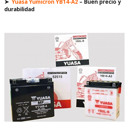
➤
Yuasa Yumicron YB14-A2
– Buen precio y
durabilidad