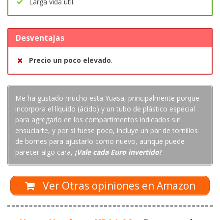
Larga vida útil.
Desventajas
Precio un poco elevado
.
Me ha gustado mucho esta Yuasa, principalmente porque
incorpora el líquido (ácido) y un tubo de plástico especial
para agregarlo en los compartimentos indicados sin
ensuciarte, y por si fuese poco, incluye un par de tornillos
de bornes para ajustarlo como nuevo, aunque puede
parecer algo cara
, ¡Vale cada Euro invertido!
Ver Otras opiniones en Amazon