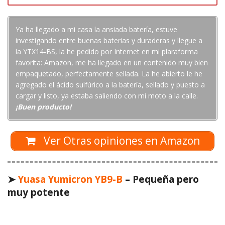
Ya ha llegado a mi casa la ansiada batería, estuve
investigando entre buenas baterias y duraderas y llegue a
la YTX14-BS, la he pedido por Internet en mi plaraforma
favorita: Amazon, me ha llegado en un contenido muy bien
empaquetado, perfectamente sellada. La he abierto le he
agregado el ácido sulfúrico a la batería, sellado y puesto a
cargar y listo, ya estaba saliendo con mi moto a la calle.
¡Buen producto!
Ver Otras opiniones en Amazon
➤
Yuasa Yumicron YB9-B
– Pequeña pero
muy potente