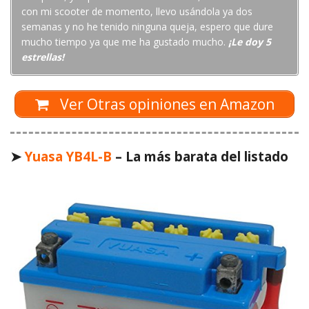
con mi scooter de momento, llevo usándola ya dos
semanas y no he tenido ninguna queja, espero que dure
mucho tiempo ya que me ha gustado mucho.
¡Le doy 5
estrellas!
Ver Otras opiniones en Amazon
➤
Yuasa YB4L-B
– La más barata del listado