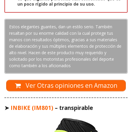
un poco rígido al principio de su uso.
Estos elegantes guantes, dan un estilo serio. También
resaltan por su enorme calidad con la cual protege tus
manos con resultados óptimos, gracias a sus materiales
de elaboración y sus múltiples elementos de protección de
alto nivel. Hacen de este producto muy requerido y
solicitado por los motoristas profesionales del deporte
como también a los aficionados
Ver Otras opiniones en Amazon
➤
INBIKE (IM801)
– transpirable