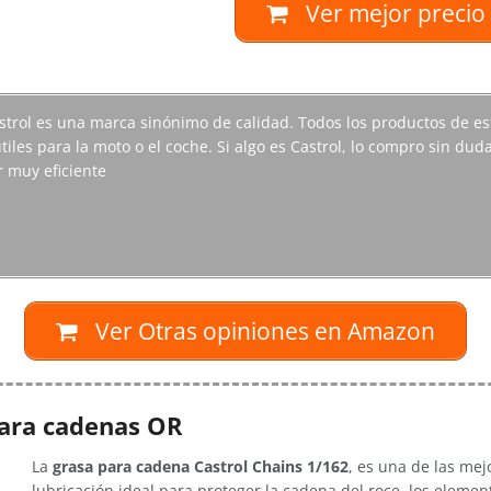
Ver mejor preci
strol es una marca sinónimo de calidad. Todos los productos de es
útiles para la moto o el coche. Si algo es Castrol, lo compro sin d
r muy eficiente
Ver Otras opiniones en Amazon
para cadenas OR
La
grasa para cadena Castrol Chains 1/162
, es una de las mej
lubricación ideal para proteger la cadena del roce, los element