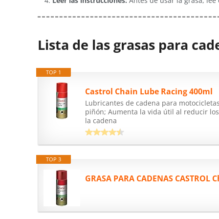
Leer las instrucciones:
Antes de usar la grasa, lee
Lista de las grasas para ca
TOP 1
Castrol Chain Lube Racing 400ml
Lubricantes de cadena para motocicletas
piñón; Aumenta la vida útil al reducir l
la cadena
TOP 3
GRASA PARA CADENAS CASTROL Ch