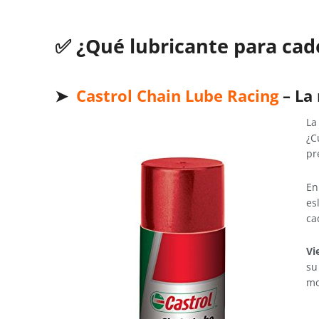
✅
¿Qué lubricante para cad
➤
Castrol Chain Lube Racing
– La
L
¿C
pr
En
es
ca
Vi
su
mo