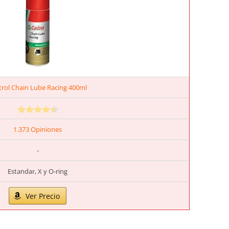
trol Chain Lube Racing 400ml
1.373 Opiniones
-
Estandar, X y O-ring
Ver Precio