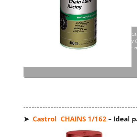
Ca
y 
se
➤
Castrol CHAINS 1/162
– Ideal 