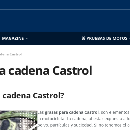
MAGAZINE
🥇 PRUEBAS DE MOTOS
adena Castrol
a cadena Castrol
a cadena Castrol?
Las
grasas para cadena Castrol
, son elementos 
la motocicleta. La cadena, al estar expuesta a 
polvo, partículas y suciedad. Si no tenemos el