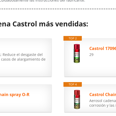
 cuidadosamente las instrucciones del fabricante.
dena Castrol más vendidas:
TOP 2
; Reduce el desgaste del
29
os casos de alargamiento de
TOP 4
ain spray O-R
Castrol Chai
Aerosol cadena
corrosión y las