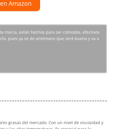
o en Amazon
ta marca, están hechos para ser cómodos, efectivos
udarlo, pues ya sé de antemano que será bueno y va a
ores grasas del mercado. Con un nivel de viscosidad y
os y las altas temperaturas. Es especial para la