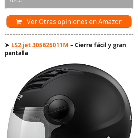
cortas.
Ver Otras opiniones en Amazon
➤
LS2 jet 305625011M
– Cierre fácil y gran
pantalla