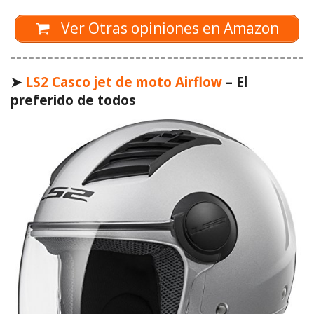
Ver Otras opiniones en Amazon
➤
LS2 Casco jet de moto Airflow
– El
preferido de todos