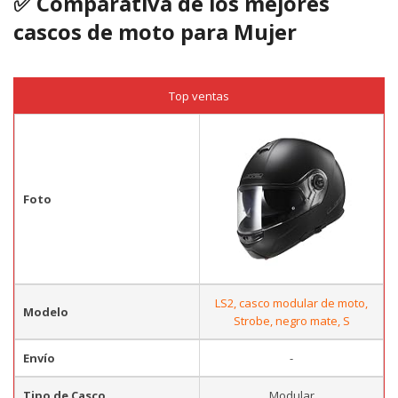
✅ Comparativa de los mejores
cascos de moto para Mujer
Top ventas
Foto
LS2, casco modular de moto,
Modelo
Strobe, negro mate, S
Envío
-
Tipo de Casco
Modular