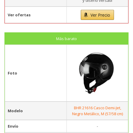
y diseño versátil
Ver ofertas
Ver Precio
Más barato
Foto
BHR 21616 Casco Demi-Jet,
Modelo
Negro Metálico, M (57/58 cm)
Envío
-