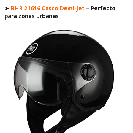
➤
BHR 21616 Casco Demi-Jet
– Perfecto
para zonas urbanas