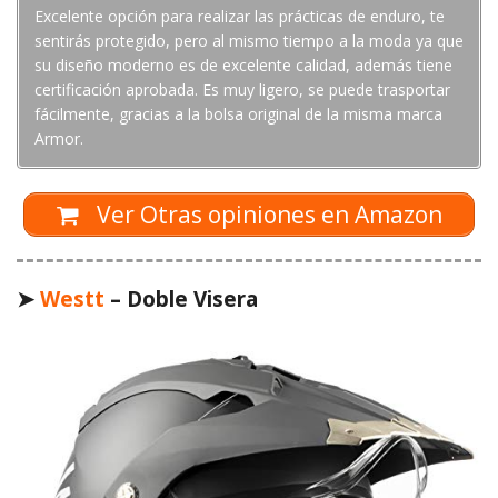
Excelente opción para realizar las prácticas de enduro, te
sentirás protegido, pero al mismo tiempo a la moda ya que
su diseño moderno es de excelente calidad, además tiene
certificación aprobada. Es muy ligero, se puede trasportar
fácilmente, gracias a la bolsa original de la misma marca
Armor.
Ver Otras opiniones en Amazon
➤
Westt
– Doble Visera