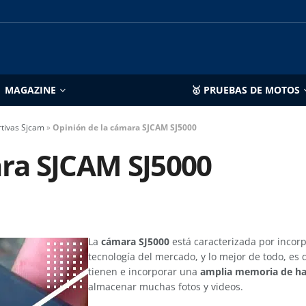
MAGAZINE
🥇 PRUEBAS DE MOTOS
tivas Sjcam
»
Opinión de la cámara SJCAM SJ5000
ara SJCAM SJ5000
La
cámara SJ5000
está caracterizada por incorp
tecnología del mercado, y lo mejor de todo, e
tienen e incorporar una
amplia memoria de has
almacenar muchas fotos y videos.