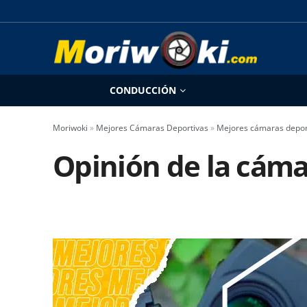
CONDUCCIÓN
Moriwoki
»
Mejores Cámaras Deportivas
»
Mejores cámaras depor
Opinión de la cám