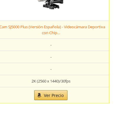
JCam SJ5000 Plus (Versión Española) - Videocámara Deportiva
con Chip...
-
-
-
2K (2560 x 1440)/30fps
Ver Precio