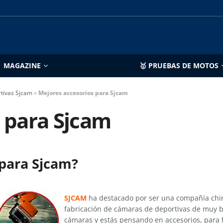
MAGAZINE
🥇 PRUEBAS DE MOTOS
tivas Sjcam
»
Mejores accesorios para Sjcam
 para Sjcam
 para Sjcam?
SJCAM
ha destacado por ser una compañía chin
fabricación de cámaras de deportivas de muy b
cámaras y estás pensando en accesorios, para fa