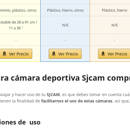
uminio, plástico, otros
Plástico, hierro, otros
Plástico, hierro
stable de 28 a 91 cm /
N/E
N/E
11 a 36 "
-
-
-
Ver Precio
Ver Precio
Ver Precio
ara cámara deportiva Sjcam comp
iajar y hacer uso de tu
SJCAM
, es que debes tomar en cuenta cuál
ienen la finalidad de
facilitarnos el uso de estas cámaras
, así qu
iones de uso