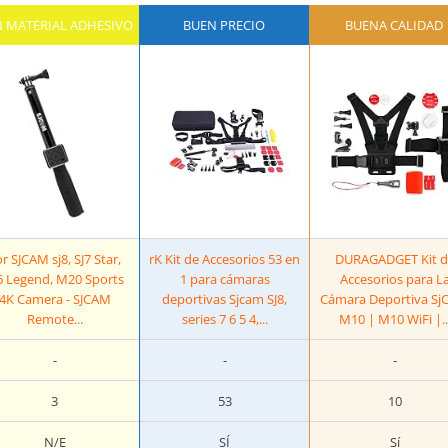
 MATERIAL ADHESIVO
BUEN PRECIO
BUENA CALIDAD
r SJCAM sj8, SJ7 Star,
rK Kit de Accesorios 53 en
DURAGADGET Kit d
6 Legend, M20 Sports
1 para cámaras
Accesorios para L
4K Camera - SJCAM
deportivas Sjcam SJ8,
Cámara Deportiva S
Remote...
series 7 6 5 4,...
M10 | M10 WiFi |..
-
-
-
3
53
10
N/E
SÍ
Sí