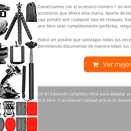
Comenzamos con el accesorio número 1 en Amaz
accesorios que ofrece esta marca. Aparte de to
caja portátil anti cualquier tipo de choques, ha
aire libre sean completamente perfectas, relaj
Podrá ser posible que satisfagas todas tus nec
permitiendo documentar de manera todas tus 
Ver mejor
Un kit bastante completo, ideal para adaptar a
aire libre. Y la relación calidad-precio es basta