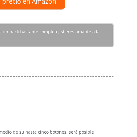
 precio en Amazon
es un pack bastante completo, si eres amante a la
medio de su hasta cinco botones, será posible