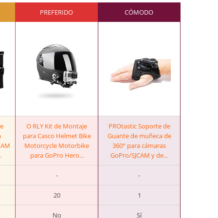
PREFERIDO
CÓMODO
e
O RLY Kit de Montaje
PROtastic Soporte de
a
para Casco Helmet Bike
Guante de muñeca de
jCAM
Motorcycle Motorbike
360° para cámaras
.
para GoPro Hero...
GoPro/SJCAM y de...
-
-
20
1
No
Sí