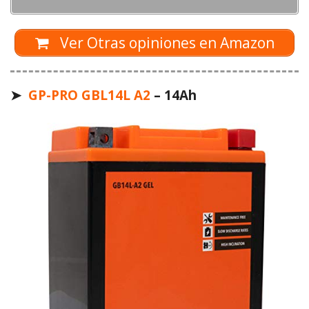
Ver Otras opiniones en Amazon
➤
GP-PRO GBL14L A2
– 14Ah