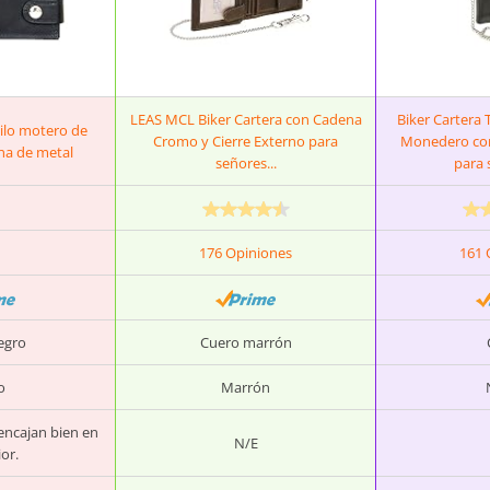
LEAS MCL Biker Cartera con Cadena
Biker Cartera 
tilo motero de
Cromo y Cierre Externo para
Monedero co
na de metal
señores...
para 
176 Opiniones
161 
egro
Cuero marrón
o
Marrón
 encajan bien en
N/E
ior.