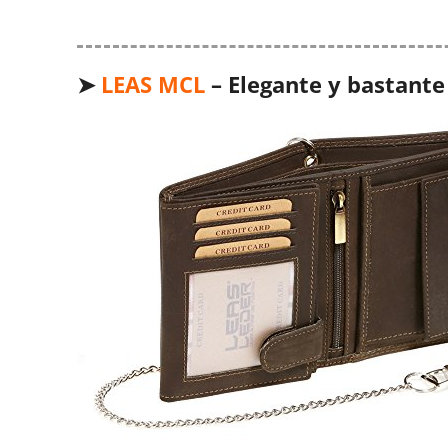
➤
LEAS MCL
– Elegante y bastante