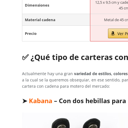
12,5 x 9,5 cm y cad
Dimensiones
45 cm
Material cadena
Metal de 45 c
Precio
Ver P
✅ ¿Qué tipo de carteras co
Actualmente hay una gran
variedad de estilos, colore
a la cual se la queremos obsequiar, en ese sentido, p
cartera con cadena para motero del mercado:
➤
Kabana
– Con dos hebillas para 