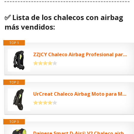
✅ Lista de los chalecos con airbag
más vendidos:
TOP 1
ZZJCY Chaleco Airbag Profesional para Motocicleta, Chaleco Airbag con Tira...
TOP 2
UrCreat Chaleco Airbag Moto para Mujer y Hombre, Airbag Moto para Toda la...
TOP 3
Dainese Smart D-Air® V2 Chaleco airbag XL