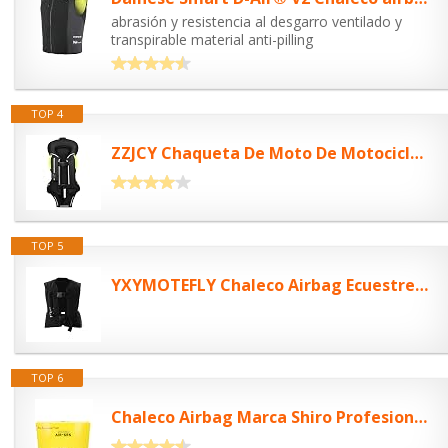
abrasión y resistencia al desgarro ventilado y
transpirable material anti-pilling
TOP 4
ZZJCY Chaqueta De Moto De Motocicleta, Chaleco De Moto con Airbag Reflectante...
TOP 5
YXYMOTEFLY Chaleco Airbag Ecuestre for Niños Reutilizable, Tamaño Ajustable....
TOP 6
Chaleco Airbag Marca Shiro Profesional para Motocicleta, Airbag con Tira...