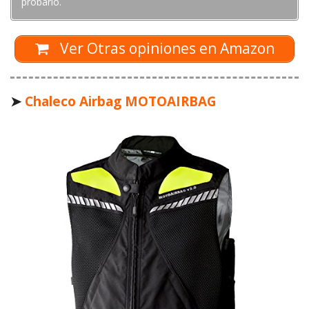
probarlo.
Ver Otras opiniones en Amazon
➤
Chaleco Airbag MOTOAIRBAG