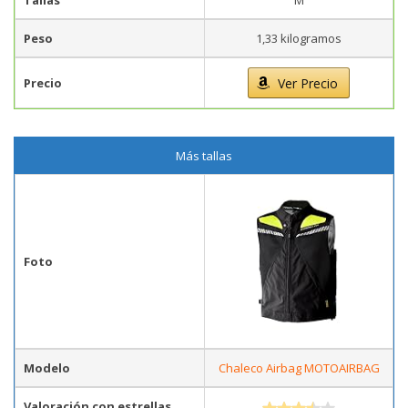
Tallas
M
Peso
1,33 kilogramos
Precio
Ver Precio
Más tallas
Foto
Modelo
Chaleco Airbag MOTOAIRBAG
Valoración con estrellas