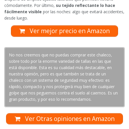
cómodamente. Por último,
su tejido reflectante lo hace
fácilmente visible
por las noches: algo que evitará accidentes,
desde luego.
Ver mejor precio en Amazon
No nos creemos que no puedas comprar este chaleco,
sobre todo por la enorme variedad de tallas en las que
está disponible. Esta es su cualidad más destacable, en
nuestra opinión, pero es que también se trata de un
chaleco con un sistema de seguridad muy efectivo: es
rápido, compacto y nos protegerá muy bien de cualquier
golpe que nos peguemos contra el suelo al caernos. Es un
gran producto, y por eso lo recomendamos.
Ver Otras opiniones en Amazon