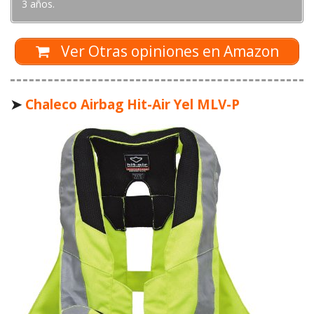
3 años.
Ver Otras opiniones en Amazon
➤
Chaleco Airbag Hit-Air Yel MLV-P