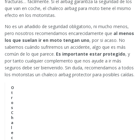
fracturas… fácilmente. Si el airbag garantiza la seguridad de los
que van en coche, el chaleco airbag para moto tiene el mismo
efecto en los motoristas.
No es un añadido de seguridad obligatorio, ni mucho menos,
pero nosotros recomendamos encarecidamente que
al menos
los que suelan ir en moto tengan uno
, por si acaso. No
sabemos cuándo sufriremos un accidente, algo que es más
común de lo que parece.
Es importante estar protegido
, y
por tanto cualquier complemento que nos ayude a ir más
seguros debe ser bienvenido. Sin duda, recomendamos a todos
los motoristas un chaleco airbag protector para posibles caídas.
O
t
r
o
s
C
h
a
l
e
c