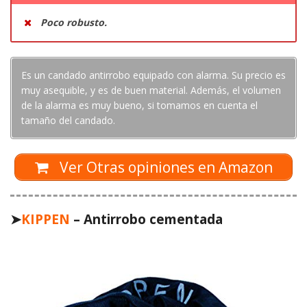
Poco robusto.
Es un candado antirrobo equipado con alarma. Su precio es
muy asequible, y es de buen material. Además, el volumen
de la alarma es muy bueno, si tomamos en cuenta el
tamaño del candado.
Ver Otras opiniones en Amazon
➤
KIPPEN
– Antirrobo cementada