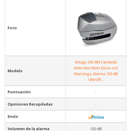
Foto
Artago 24S.6M Candado
Antirrobo Moto Disco con
Modelo
Warning y Alarma 120 dB
ON/Off...
Puntuación
-
Opiniones Recopiladas
-
Envío
Volumen de la alarma
120 dB