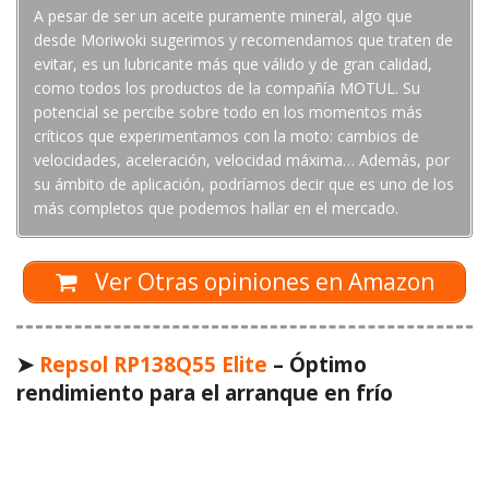
A pesar de ser un aceite puramente mineral, algo que
desde Moriwoki sugerimos y recomendamos que traten de
evitar, es un lubricante más que válido y de gran calidad,
como todos los productos de la compañía MOTUL. Su
potencial se percibe sobre todo en los momentos más
críticos que experimentamos con la moto: cambios de
velocidades, aceleración, velocidad máxima… Además, por
su ámbito de aplicación, podríamos decir que es uno de los
más completos que podemos hallar en el mercado.
Ver Otras opiniones en Amazon
➤
Repsol RP138Q55 Elite
– Óptimo
rendimiento para el arranque en frío