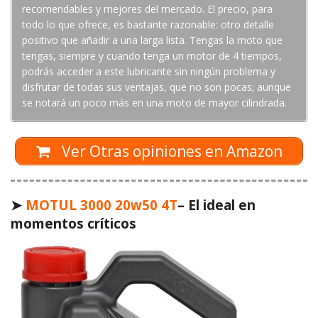
recomendables y mejores del mercado. El precio, para
todo lo que ofrece, es bastante razonable: otro detalle
positivo que añadir a una larga lista. Tengas la moto que
tengas, siempre y cuando tenga un motor de 4 tiempos,
podrás acceder a este lubricante sin ningún problema y
disfrutar de todas sus ventajas, que no son pocas; aunque
se notará un poco más en una moto de mayor cilindrada.
Ver Otras opiniones en Amazon
➤
MOTUL 3000 20w50 4T
– El ideal en
momentos críticos