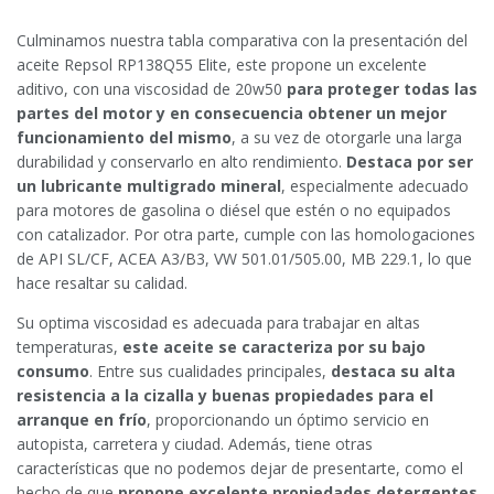
Culminamos nuestra tabla comparativa con la presentación del
aceite Repsol RP138Q55 Elite, este propone un excelente
aditivo, con una viscosidad de 20w50
para proteger todas las
partes del motor y en consecuencia obtener un mejor
funcionamiento del mismo
, a su vez de otorgarle una larga
durabilidad y conservarlo en alto rendimiento.
Destaca por ser
un lubricante multigrado mineral
, especialmente adecuado
para motores de gasolina o diésel que estén o no equipados
con catalizador. Por otra parte, cumple con las homologaciones
de API SL/CF, ACEA A3/B3, VW 501.01/505.00, MB 229.1, lo que
hace resaltar su calidad.
Su optima viscosidad es adecuada para trabajar en altas
temperaturas,
este aceite se caracteriza por su bajo
consumo
. Entre sus cualidades principales,
destaca su alta
resistencia a la cizalla y buenas propiedades para el
arranque en frío
, proporcionando un óptimo servicio en
autopista, carretera y ciudad. Además, tiene otras
características que no podemos dejar de presentarte, como el
hecho de que
propone excelente propiedades detergentes