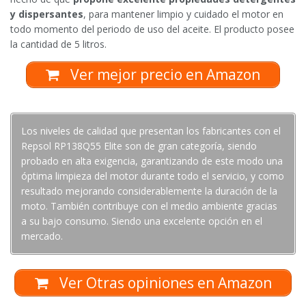
y dispersantes
, para mantener limpio y cuidado el motor en
todo momento del periodo de uso del aceite. El producto posee
la cantidad de 5 litros.
Ver mejor precio en Amazon
Los niveles de calidad que presentan los fabricantes con el
Repsol RP138Q55 Elite son de gran categoría, siendo
probado en alta exigencia, garantizando de este modo una
óptima limpieza del motor durante todo el servicio, y como
resultado mejorando considerablemente la duración de la
moto. También contribuye con el medio ambiente gracias
a su bajo consumo. Siendo una excelente opción en el
mercado.
Ver Otras opiniones en Amazon