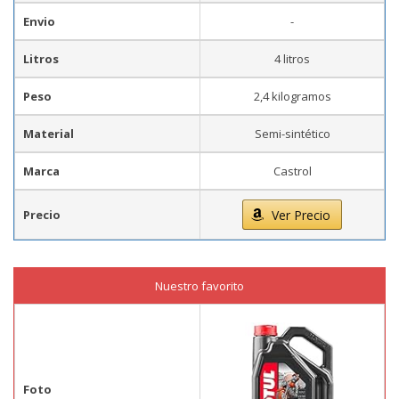
Envio
-
Litros
4 litros
Peso
2,4 kilogramos
Material
Semi-sintético
Marca
Castrol
Precio
Ver Precio
Nuestro favorito
Foto