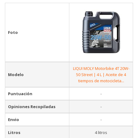
Foto
LIQUI MOLY Motorbike 4T 20W-
Modelo
50 Street | 4 L | Aceite de 4
tiempos de motocicleta...
Puntuación
-
Opiniones Recopiladas
-
Envio
-
Litros
4 litros