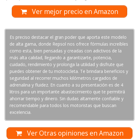
Ver mejor precio en Amazon
Es preciso destacar el gran poder que aporta este modelo
de alta gama, donde Repsol nos ofrece fórmulas increíbles
como esta, bien pensadas y creadas con adictivos de la
más alta calidad, llegando a garantizarte, potencia,
cuidado, rendimiento y prolonga la utilidad y disfrute que
puedes obtener de tu motocicleta. Te brindara beneficios y
seguridad al recorrer muchos kilómetros cargados de
adrenalina y fluidez. En cuanto a su presentación es de 4
litros para un importante abastecimiento que te permitirá
ahorrar tiempo y dinero. Sin dudas altamente confiable y
recomendable para todos los motoristas que buscan
excelencia.
Ver Otras opiniones en Amazon