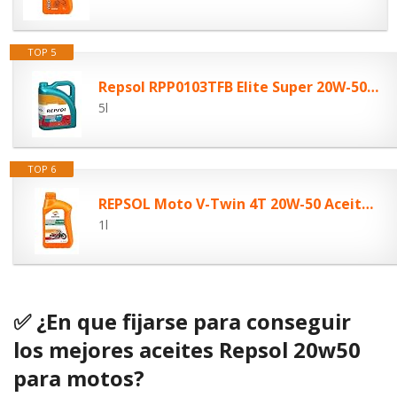
TOP 5
Repsol RPP0103TFB Elite Super 20W-50 Aceite de Motor para Coche, 5 L
5l
TOP 6
REPSOL Moto V-Twin 4T 20W-50 Aceite De Motor Para Moto, 1L
1l
✅ ¿En que fijarse para conseguir
los mejores aceites Repsol 20w50
para motos?