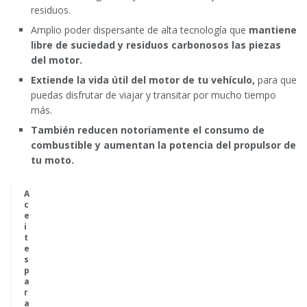
residuos.
Amplio poder dispersante de alta tecnología que
mantiene
libre de suciedad y residuos carbonosos las piezas
del motor.
Extiende la vida útil del motor de tu vehículo,
para que
puedas disfrutar de viajar y transitar por mucho tiempo
más.
También reducen notoriamente el consumo de
combustible y aumentan la potencia del propulsor de
tu moto.
A
c
e
i
t
e
s
p
a
r
a