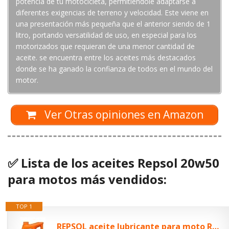
potencia de tu motocicleta, permitiéndole adaptarse a
diferentes exigencias de terreno y velocidad. Este viene en
una presentación más pequeña que el anterior siendo de 1
litro, portando versatilidad de uso, en especial para los
motorizados que requieran de una menor cantidad de
aceite. se encuentra entre los aceites más destacados
donde se ha ganado la confianza de todos en el mundo del
motor.
Ver Otras opiniones en Amazon
✅ Lista de los aceites Repsol 20w50
para motos más vendidos:
TOP 1
REPSOL aceite lubricante para moto RIDER 4T 20W-50 4L