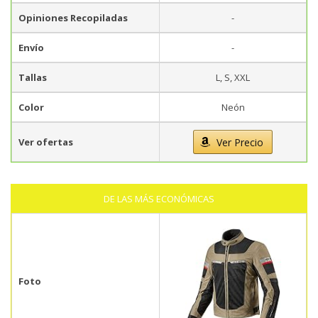
Opiniones Recopiladas
-
Envío
-
Tallas
L, S, XXL
Color
Neón
Ver ofertas
Ver Precio
DE LAS MÁS ECONÓMICAS
Foto