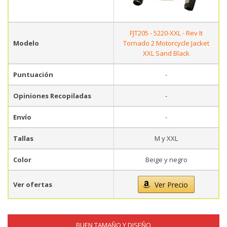
FJT205 - 5220-XXL - Rev It
Modelo
Tornado 2 Motorcycle Jacket
XXL Sand Black
Puntuación
-
Opiniones Recopiladas
-
Envío
-
Tallas
M y XXL
Color
Beige y negro
Ver ofertas
Ver Precio
BUEN TAMAÑO Y DISEÑO