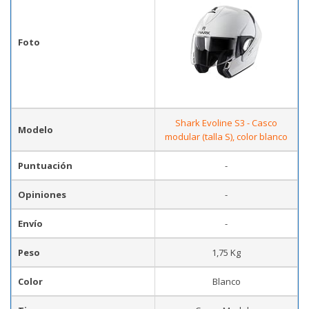
Foto
Shark Evoline S3 - Casco
Modelo
modular (talla S), color blanco
Puntuación
-
Opiniones
-
Envío
-
Peso
1,75 Kg
Color
Blanco