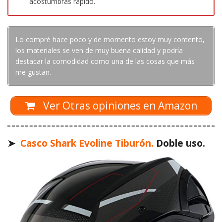
acostumbras rápido.
Lo compré hace poco y de momento estoy muy contento,
los materiales se ven de muy buena calidad y podría
destacar la comodidad como una de las cosas que más
me gustan.
Ver Otras opiniones en Amazon
➤
Casco Shark Evoline Tiburón.
Doble uso.