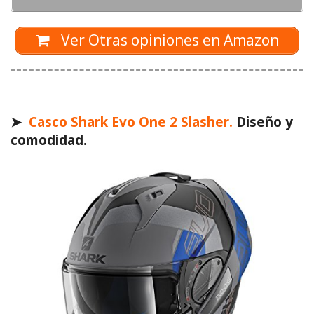
Ver Otras opiniones en Amazon
➤
Casco Shark Evo One 2 Slasher.
Diseño y
comodidad.