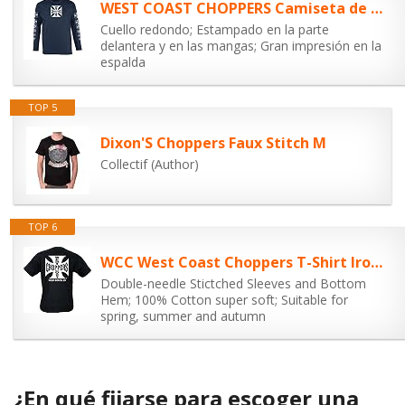
WEST COAST CHOPPERS Camiseta de manga larga para hombre OG Logo ATX, azul...
Cuello redondo; Estampado en la parte
delantera y en las mangas; Gran impresión en la
espalda
TOP 5
Dixon'S Choppers Faux Stitch M
Collectif (Author)
TOP 6
WCC West Coast Choppers T-Shirt Iron Cross Black Black L
Double-needle Stictched Sleeves and Bottom
Hem; 100% Cotton super soft; Suitable for
spring, summer and autumn
¿En qué fijarse para escoger una