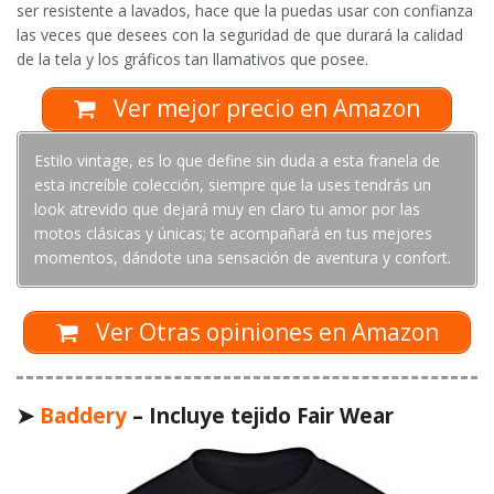
ser resistente a lavados, hace que la puedas usar con confianza
las veces que desees con la seguridad de que durará la calidad
de la tela y los gráficos tan llamativos que posee.
Ver mejor precio en Amazon
Estilo vintage, es lo que define sin duda a esta franela de
esta increíble colección, siempre que la uses tendrás un
look atrevido que dejará muy en claro tu amor por las
motos clásicas y únicas; te acompañará en tus mejores
momentos, dándote una sensación de aventura y confort.
Ver Otras opiniones en Amazon
➤
Baddery
– Incluye tejido Fair Wear