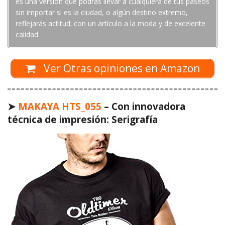
es una versión que podrás llevar a cualquiera de tus paseos
sin importar si es la ciudad, o algún destino extremo,
reflejarás actitud; con un artículo a la moda y de excelente
calidad.
Ver Otras opiniones en Amazon
➤
MAKAYA
HTS_055
– Con innovadora
técnica de impresión: Serigrafía