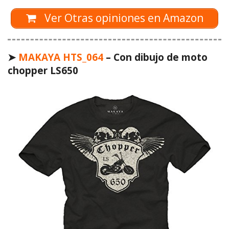
Ver Otras opiniones en Amazon
➤
MAKAYA
HTS_064
– Con dibujo de moto
chopper LS650