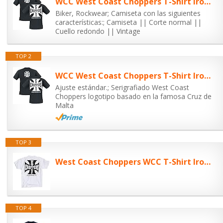
WCC West Coast Choppers T-Shirt Iron Cross schwarz-M
Biker, Rockwear; Camiseta con las siguientes
características:; Camiseta || Corte normal ||
Cuello redondo || Vintage
TOP 2
WCC West Coast Choppers T-Shirt Iron Cross schwarz-L
Ajuste estándar.; Serigrafiado West Coast
Choppers logotipo basado en la famosa Cruz de
Malta
TOP 3
West Coast Choppers WCC T-Shirt Iron Cross Weiss-L
TOP 4