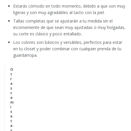
Estarás cómodo en todo momento, debido a que son muy
ligeras y son muy agradables al tacto con la piel.
Tallas completas que se ajustarán a tu medida sin el
inconveniente de que sean muy ajustadas o muy holgadas,
su corte es clásico y poco entallado.
Los colores son básicos y versátiles, perfectos para estar
en tu closet y poder combinar con cualquier prenda de tu
guardarropa.
O
t
r
a
s
c
a
m
i
s
e
t
a
s