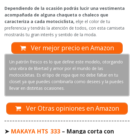
Dependiendo de la ocasión podrás lucir una vestimenta
acompañada de alguna chaqueta o chaleco que
caracteriza a cada motociclista,
elije el color de tu
preferencia y tendrás la atención de todos, con esta camiseta
mostrarás tu gran interés y sentido de la moda.
Ver mejor precio en Amazon
Un patrón fresco es lo que define este modelo, otorgando
una vibra de libertad y amor por el mundo de las
motocicletas. Es el tipo de ropa que no debe faltar en tu
closet ya que puedes combinarla como desees y la puedes
llevar en distintas ocasiones.
Ver Otras opiniones en Amazon
➤
MAKAYA
HTS_333
– Manga corta con