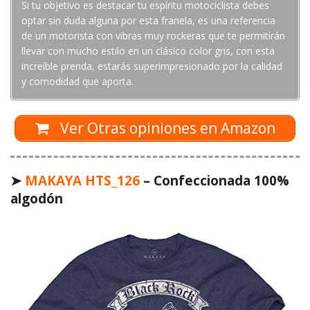
Si tu objetivo es destacar tu espíritu motociclista debes
optar sin duda alguna por esta franela, es una referencia
de un motorista con vibras muy rockeras que te permitirán
llevar con mucho estilo en un clásico color gris, con esta
increíble prenda, estarás superimpresionado por la calidad
y comodidad que aporta.
Ver Otras opiniones en Amazon
➤
MAKAYA HTS_126
– Confeccionada 100%
algodón