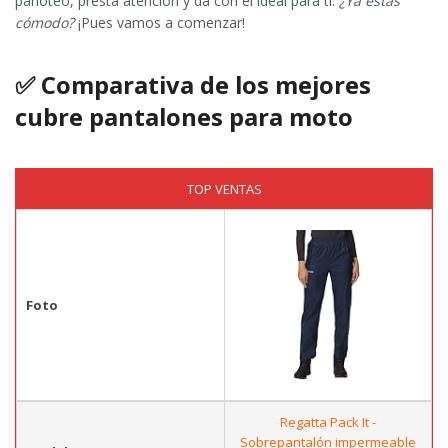
parloteo, presta atención y da con el ideal para ti.
¿Ya estas
cómodo?
¡Pues vamos a comenzar!
✅
Comparativa de los mejores
cubre pantalones para moto
TOP VENTAS
Foto
Regatta Pack It -
Sobrepantalón impermeable