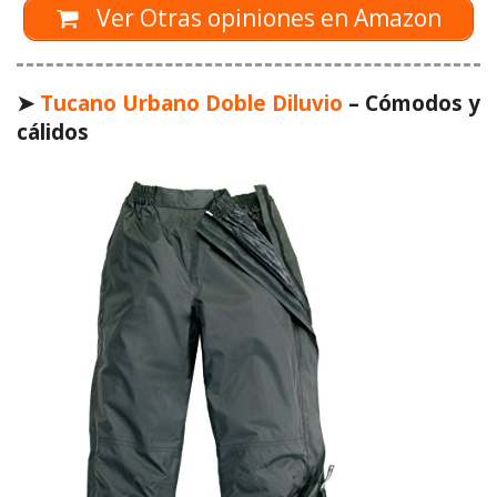
Ver Otras opiniones en Amazon
➤
Tucano Urbano Doble Diluvio
– Cómodos y
cálidos