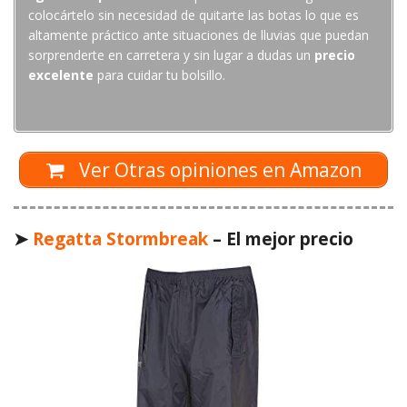
colocártelo sin necesidad de quitarte las botas lo que es
altamente práctico ante situaciones de lluvias que puedan
sorprenderte en carretera y sin lugar a dudas un
precio
excelente
para cuidar tu bolsillo.
Ver Otras opiniones en Amazon
➤
Regatta Stormbreak
– El mejor precio