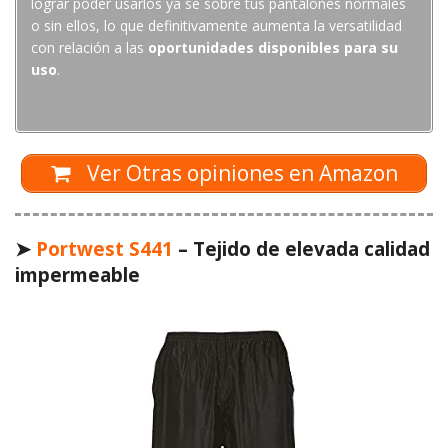
lograr poder usarlos ya se sobre tus pantalones normales
o sin ellos, lo que definitivamente aumenta la versatilidad
con relación a las
oportunidades disponibles para su
uso
.
Ver Otras opiniones en Amazon
➤
Portwest S441
– Tejido de elevada calidad
impermeable