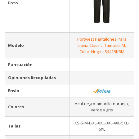
Foto
Portwest Pantalones Para
Modelo
Lluvia Classic, Tamaño: M,
Color: Negro, S441BKRM
Puntuación
-
Opiniones Recopiladas
-
Envío
Azul-negro-amarillo-naranja,
Colores
verde y gris
XS-S-M-L-XL-XXL-3XL-4XL-5XL-
Tallas
6XL