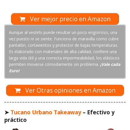
Ver mejor precio en Amazon
Aunque al vestirlo puede resultar un poco engorroso, una
vez puesto ni se siente. Funciona de maravilla como cubre
pantalón, cortavientos y protector de bajas temperaturas.
Es elaborado con materiales de alta calidad, confiere una
larga vida útil y una correcta impermeabilidad, los elásticos
permiten moverse cómodamente sin problema.
¡Vale cada
Euro!
Ver Otras opiniones en Amazon
➤
Tucano Urbano Takeaway
– Efectivo y
práctico