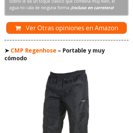
sobrio le da un toque clásico que combina muy bien, el
agua no cala de ninguna forma
¡Incluso en carretera!
Ver Otras opiniones en Amazon
➤
CMP Regenhose
– Portable y muy
cómodo