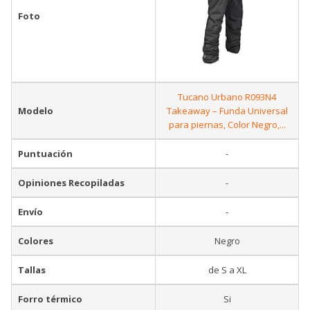
Foto
Tucano Urbano R093N4
Modelo
Takeaway – Funda Universal
para piernas, Color Negro,...
Puntuación
-
Opiniones Recopiladas
-
Envío
-
Colores
Negro
Tallas
de S a XL
Forro térmico
Si