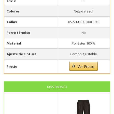
Envío
-
Colores
Negro y azul
Tallas
XS-S-M-L-XL-XXL-3XL
Forro térmico
No
Material
Poliéster 100 %
Ajuste de cintura
Cordón ajustable
Precio
Ver Precio
MÁS BARATO